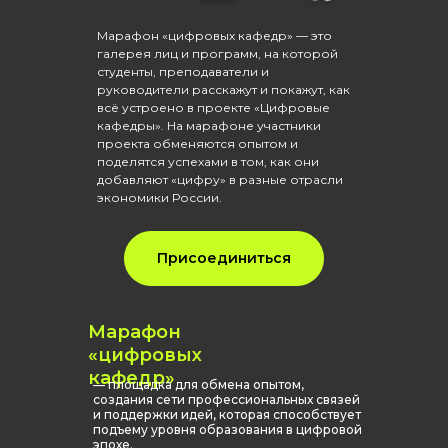
Марафон «цифровых кафедр» — это
галерея лиц и программ, на которой
студенты, преподаватели и
руководители расскажут и покажут, как
всё устроено в проекте «Цифровые
кафедры». На марафоне участники
проекта обменяются опытом и
поделятся успехами в том, как они
добавляют «цифру» в разные отрасли
экономики России.
Присоединиться
Марафон
«цифровых
кафедр»
— площадка для обмена опытом,
создания сети профессиональных связей
и поддержки идей, которая способствует
подъему уровня образования в цифровой
эпохе.