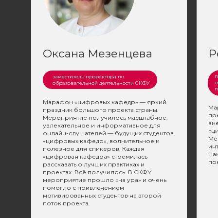
Оксана Мезенцева
Р
п
заместитель проректора по
т
образовательной деятельности СКФУ
п
Марафон «цифровых кафедр» — яркий
Ма
праздник большого проекта страны.
пр
Мероприятие получилось масштабное,
вн
увлекательное и информативное для
«ц
онлайн-слушателей — будущих студентов
Ме
«цифровых кафедр», волнительное и
ин
полезное для спикеров. Каждая
На
«цифровая кафедра» стремилась
пок
рассказать о лучших практиках и
проектах. Всё получилось. В СКФУ
мероприятие прошло «на ура» и очень
помогло с привлечением
мотивированных студентов на второй
поток проекта.