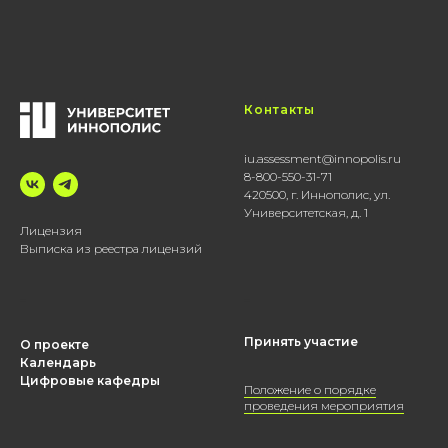
К
онтакты
iu.assessment@innopolis.ru
8-800-550-31-71
420500, г. Иннополис, ул.
Университетская, д. 1
Лицензия
Выписка из реестра лицензий
_
_
Принять участие
О проекте
Календарь
Цифровые кафедры
Положение о порядке
проведения мероприятия